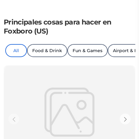
Principales cosas para hacer en
Foxboro (US)
All
Food & Drink
Fun & Games
Airport & H