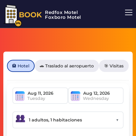
Redfox Motel
BOOK
Foxboro Motel
🏨 Hotel
🚗 Traslado al aeropuerto
🎯 Visitas
Tuesday
Wednesday
▼